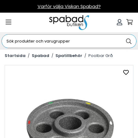
Varför välja Viskan Spabad?
Startsida
/
Spabad
/
Spatillbehör
/
Poolbar Grå