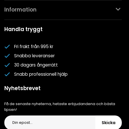
Kontakta oss
Information
Köpvillkor
Mina favoriter
Spa- & Poolguider
Handla tryggt
Logga in
Kundklubben
Nyhetsbrev
Fri frakt från 995 kr
Om oss
Snabba leveranser
Cookiepolicy
30 dagars ångerrätt
Cookie-inställningar
Snabb professionell hjälp
Integritetspolicy
Nyhetsbrevet
Få de senaste nyheterna, hetaste erbjudandena och bästa
tipsen!
Skicka