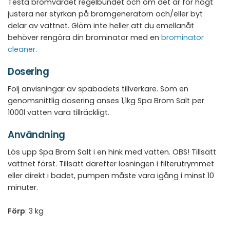
Testa bromvärdet regelbundet och om det är för högt
justera ner styrkan på bromgeneratorn och/eller byt
delar av vattnet. Glöm inte heller att du emellanåt
behöver rengöra din brominator med en
brominator
cleaner
.
Dosering
Följ anvisningar av spabadets tillverkare. Som en
genomsnittlig dosering anses 1,1kg Spa Brom Salt per
1000l vatten vara tillräckligt.
Användning
Lös upp Spa Brom Salt i en hink med vatten. OBS! Tillsätt
vattnet först. Tillsätt därefter lösningen i filterutrymmet
eller direkt i badet, pumpen måste vara igång i minst 10
minuter.
Förp
: 3 kg