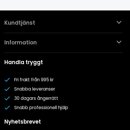
Kundtjänst
Kontakta oss
Information
Köpvillkor
Mina favoriter
Spa- & Poolguider
Handla tryggt
Logga in
Kundklubben
Nyhetsbrev
Fri frakt från 995 kr
Om oss
Snabba leveranser
Cookiepolicy
30 dagars ångerrätt
Cookie-inställningar
Snabb professionell hjälp
Integritetspolicy
Nyhetsbrevet