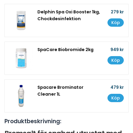
Delphin Spa Oxi Booster 1kg,
279 kr
Chockdesinfektion
Köp
SpaCare Biobromide 2kg
949 kr
Köp
Spacare Brominator
479 kr
Cleaner 1L
Köp
Produktbeskrivning: