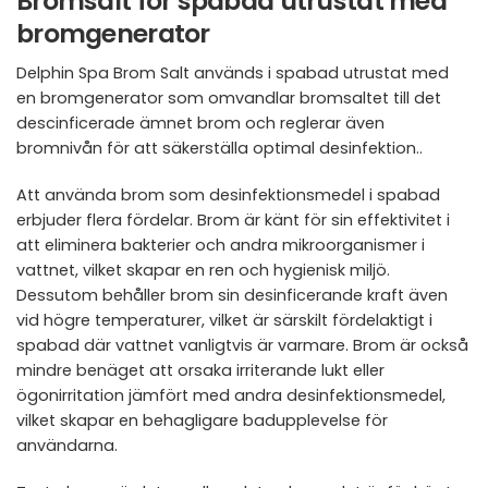
Bromsalt för spabad utrustat med
bromgenerator
Delphin Spa Brom Salt används i spabad utrustat med
en bromgenerator som omvandlar bromsaltet till det
descinficerade ämnet brom och reglerar även
bromnivån för att säkerställa optimal desinfektion..
Att använda brom som desinfektionsmedel i spabad
erbjuder flera fördelar. Brom är känt för sin effektivitet i
att eliminera bakterier och andra mikroorganismer i
vattnet, vilket skapar en ren och hygienisk miljö.
Dessutom behåller brom sin desinficerande kraft även
vid högre temperaturer, vilket är särskilt fördelaktigt i
spabad där vattnet vanligtvis är varmare. Brom är också
mindre benäget att orsaka irriterande lukt eller
ögonirritation jämfört med andra desinfektionsmedel,
vilket skapar en behagligare badupplevelse för
användarna.