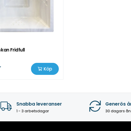
kan Fridfull
r
Köp
Snabba leveranser
Generös å
1 - 3 arbetsdagar
30 dagars ån