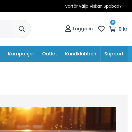
Varför välja Viskan Spabad?
0
0 kr
Logga in
Kampanjer
Outlet
Kundklubben
Support