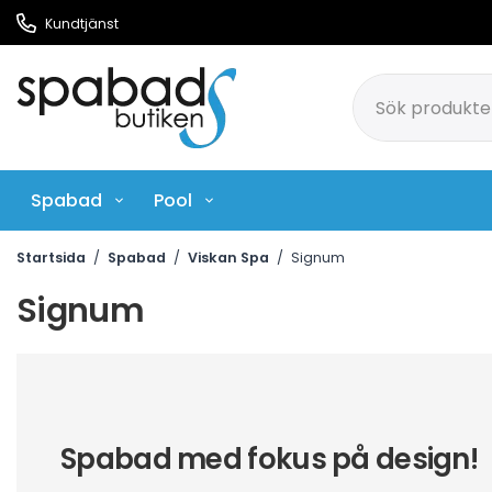
Kundtjänst
Spabad
Pool
Pool Rengöringsmedel
Ci
Startsida
/
Spabad
/
Viskan Spa
/
Signum
Signum
Spabad med fokus på design!