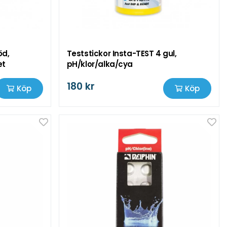
öd,
Teststickor Insta-TEST 4 gul,
et
pH/klor/alka/cya
180 kr
Köp
Köp