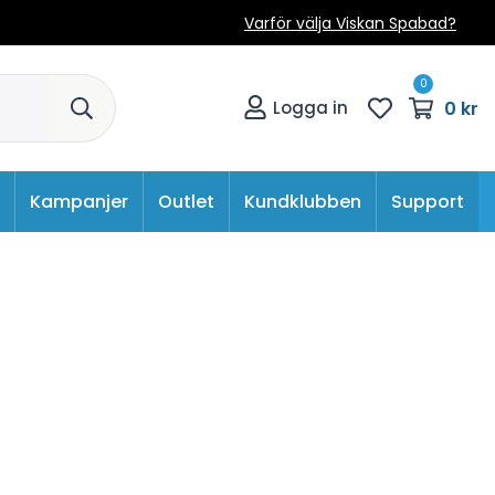
Varför välja Viskan Spabad?
0
0 kr
Logga in
Kampanjer
Outlet
Kundklubben
Support