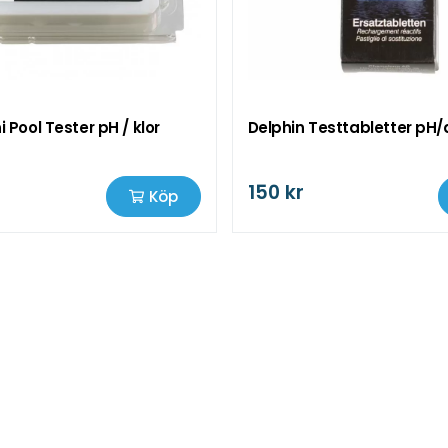
i Pool Tester pH / klor
Delphin Testtabletter pH/a
150 kr
Köp