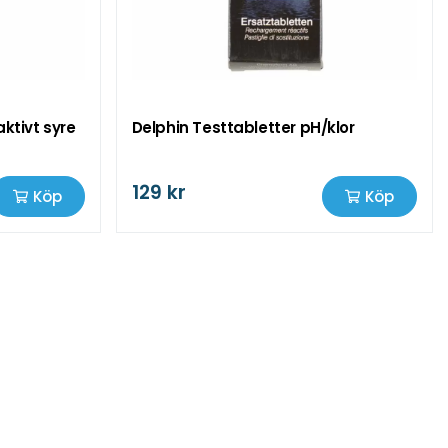
ktivt syre
Delphin Testtabletter pH/klor
129 kr
Köp
Köp