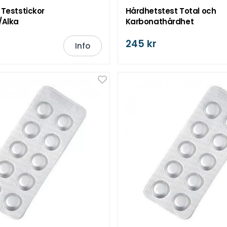
 Teststickor
Hårdhetstest Total och
/Alka
Karbonathårdhet
245 kr
Info