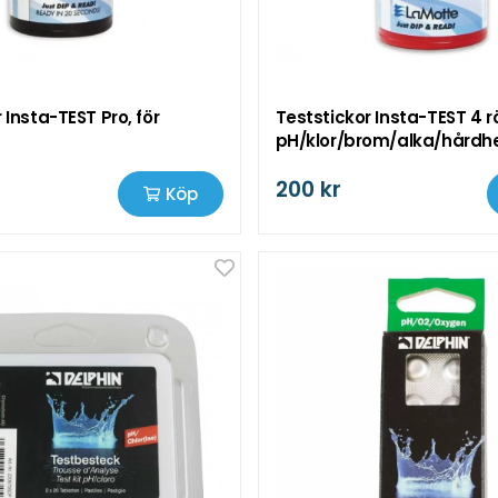
 Insta-TEST Pro, för
Teststickor Insta-TEST 4 r
pH/klor/brom/alka/hårdh
200 kr
Köp