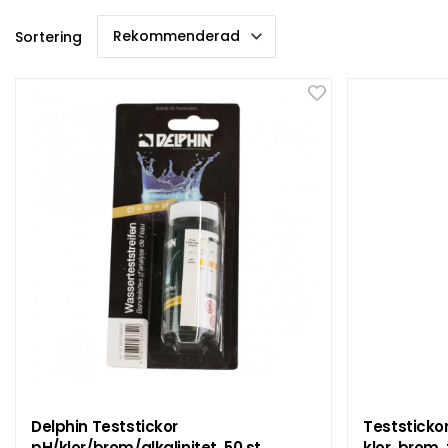
Sortering
Delphin Teststickor
Teststickor 
pH/klor/brom/alkalinitet, 50 st
klor, brom, 