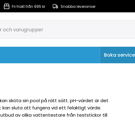
Fri frakt från 995 kr
Snabba leveranser
Boka service
rkulation & Filtrering
Massagepumpar & Luftpumpar
n kan sköta sin pool på rätt sätt. pH-värdet är det
 kan sluta att fungera vid ett felaktigt värde.
 utbud av olika vattentestare från teststickor till