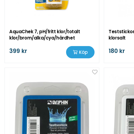
AquaChek 7, pH/fritt klor/totalt
Teststickor
klor/brom/alka/cya/hårdhet
klorsalt
399 kr
180 kr
Köp