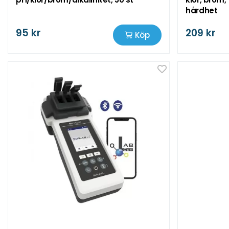
hårdhet
95 kr
209 kr
Köp