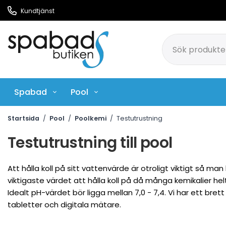
Kundtjänst
Spabad
Pool
Pool Rengöringsmedel
Ci
Startsida
/
Pool
/
Poolkemi
/
Testutrustning
Testutrustning till pool
Att hålla koll på sitt vattenvärde är otroligt viktigt så ma
viktigaste värdet att hålla koll på då många kemikalier helt
Idealt pH-värdet bör ligga mellan 7,0 - 7,4. Vi har ett brett
tabletter och digitala mätare.