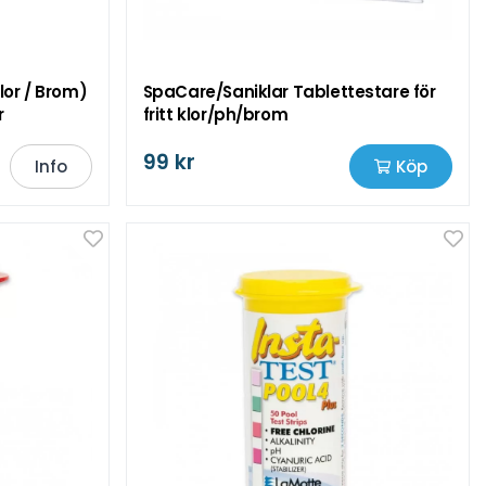
Klor / Brom)
SpaCare/Saniklar Tablettestare för
r
fritt klor/ph/brom
99 kr
Info
Köp