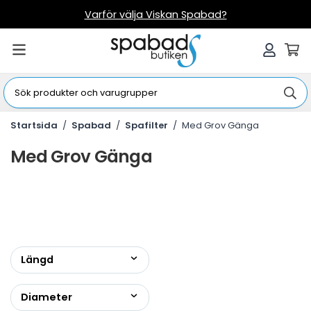
Varför välja Viskan Spabad?
Startsida
/
Spabad
/
Spafilter
/
Med Grov Gänga
Med Grov Gänga
Längd
Diameter