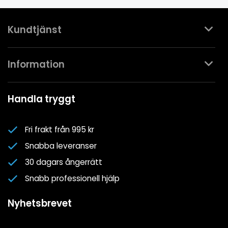
Kundtjänst
Kontakta oss
Information
Köpvillkor
Mina favoriter
Spa- & Poolguider
Handla tryggt
Logga in
Kundklubben
Nyhetsbrev
Fri frakt från 995 kr
Om oss
Snabba leveranser
Cookiepolicy
30 dagars ångerrätt
Cookie-inställningar
Snabb professionell hjälp
Integritetspolicy
Nyhetsbrevet