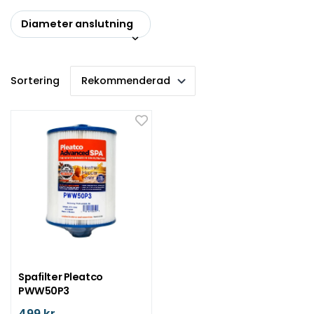
Diameter anslutning
Sortering
Spafilter Pleatco
PWW50P3
499 kr