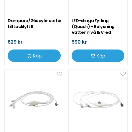
Dämpare/Glidcylinderfäste
LED-slinga Fyrling
till Locklyft II
(Quadri) - Belysning
Vattennivå & Vred
629 kr
590 kr
Köp
Köp