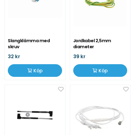
Slangklämma med
Jordkabel 2,5mm
skruv
diameter
32 kr
39 kr
Köp
Köp