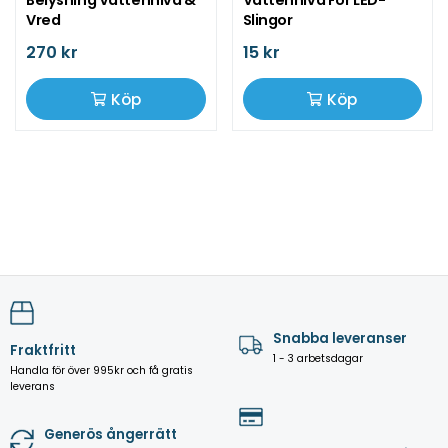
Belysning Vattennivå &
Vattennivå För LED-
Vred
Slingor
270 kr
15 kr
Köp
Köp
Snabba leveranser
Fraktfritt
1 - 3 arbetsdagar
Handla för över 995kr och få gratis
leverans
Generös ångerrätt