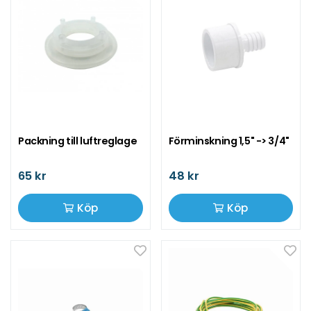
Packning till luftreglage
Förminskning 1,5" -> 3/4"
65 kr
48 kr
Köp
Köp