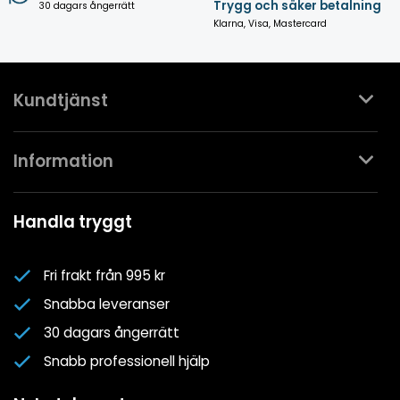
Trygg och säker betalning
30 dagars ångerrätt
Klarna, Visa, Mastercard
Kundtjänst
Kontakta oss
Information
Köpvillkor
Mina favoriter
Spa- & Poolguider
Handla tryggt
Logga in
Kundklubben
Nyhetsbrev
Fri frakt från 995 kr
Om oss
Snabba leveranser
Cookiepolicy
30 dagars ångerrätt
Cookie-inställningar
Snabb professionell hjälp
Integritetspolicy