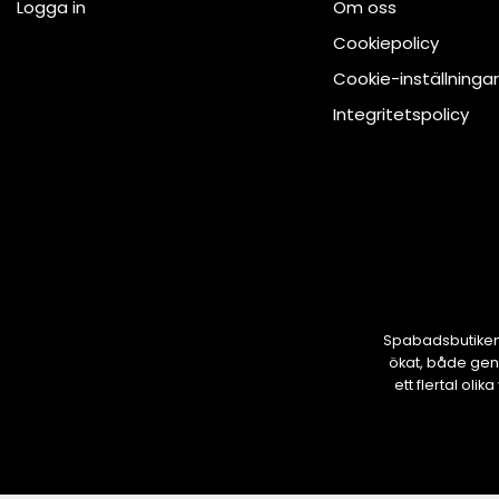
Logga in
Om oss
Cookiepolicy
Cookie-inställningar
Integritetspolicy
Spabadsbutiken 
ökat, både gen
ett flertal ol