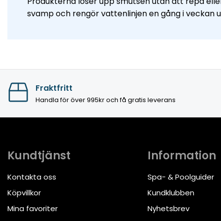
Produkterna löser upp smutsen utan att repa eller 
svamp och rengör vattenlinjen en gång i veckan u
Fraktfritt
Handla för över 995kr och få gratis leverans
Kundtjänst
Information
Kontakta oss
Spa- & Poolguider
Köpvillkor
Kundklubben
Mina favoriter
Nyhetsbrev