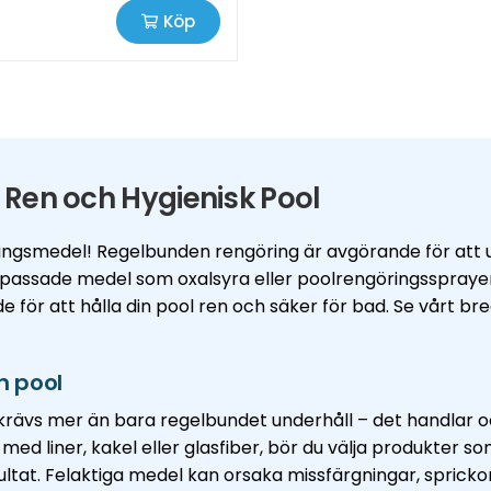
Köp
 Ren och Hygienisk Pool
ringsmedel! Regelbunden rengöring är avgörande för att un
anpassade medel som oxalsyra eller poolrengöringssprayer
för att hålla din pool ren och säker för bad. Se vårt bre
n pool
e krävs mer än bara regelbundet underhåll – det handlar 
 liner, kakel eller glasfiber, bör du välja produkter som
ltat. Felaktiga medel kan orsaka missfärgningar, spricko