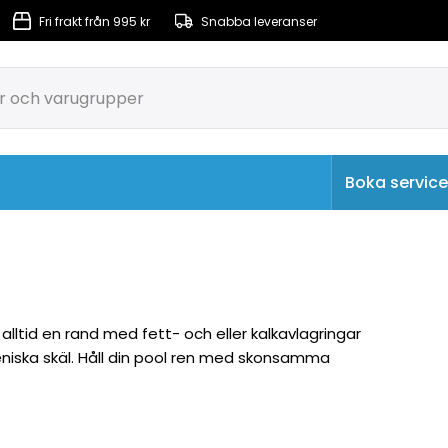
Fri frakt från 995 kr
Snabba leveranser
Boka service
rkulation & Filtrering
Massagepumpar & Luftpumpar
 alltid en rand med fett- och eller kalkavlagringar
eniska skäl. Håll din pool ren med skonsamma