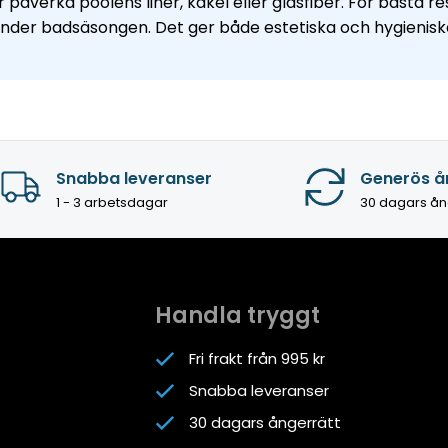
påverka poolens liner, kakel eller glasfiber. För bästa r
nder badsäsongen. Det ger både estetiska och hygienisk
Snabba leveranser
Generös å
1 - 3 arbetsdagar
30 dagars ån
Handla tryggt
Fri frakt från 995 kr
Snabba leveranser
30 dagars ångerrätt