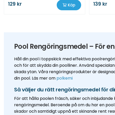
129 kr
139 kr
Köp
Pool Rengöringsmedel – För en
Håll din pool i toppskick med effektiva poolrengö
och för att skydda din poolliner. Använd special
skada ytan. Våra rengöringsprodukter är designade 
din pool. Läs mer om
polkemi
Så väljer du rätt rengöringsmedel för di
För att hålla poolen fräsch, säker och inbjudand
rengöringsmedel. Beroende på om du har en pool med
skador och samtidigt uppnå ett skinande rent resu