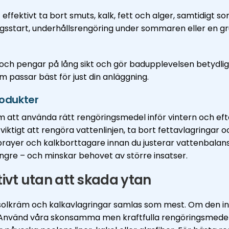
effektivt ta bort smuts, kalk, fett och alger, samtidigt
sstart, underhållsrengöring under sommaren eller en gru
 och pengar på lång sikt och gör badupplevelsen betydligt
m passar bäst för just din anläggning.
rodukter
 att använda rätt rengöringsmedel inför vintern och eft
iktigt att rengöra vattenlinjen, ta bort fettavlagringar 
rayer och kalkborttagare innan du justerar vattenbalan
längre – och minskar behovet av större insatser.
tivt utan att skada ytan
t, solkräm och kalkavlagringar samlas som mest. Om den in
Använd våra skonsamma men kraftfulla rengöringsmedel, s