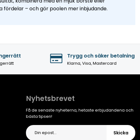
esultat, kombinera med en mjuk borste eller
a fördelar – och gör poolen mer inbjudande.
ngerrätt
Trygg och säker betalning
gerrätt
Klarna, Visa, Mastercard
Nyhetsbrevet
Få de senaste nyheterna, hetaste erbjudandena och
bästa tipsen!
Skicka