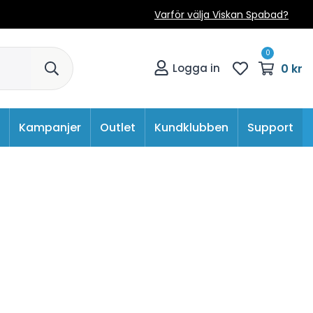
Varför välja Viskan Spabad?
0
0 kr
Logga in
Kampanjer
Outlet
Kundklubben
Support