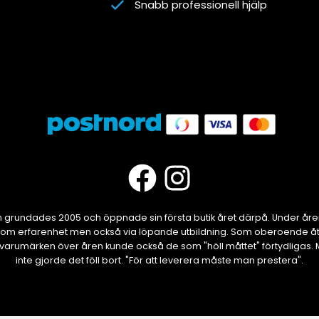
Snabb professionell hjälp
grundades 2005 och öppnade sin första butik året därpå. Under år
om erfarenhet men också via löpande utbildning. Som oberoende åte
ika varumärken över åren kunde också de som "höll måttet" förtydliga
inte gjorde det föll bort. "För att leverera måste man prestera".