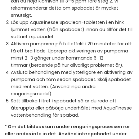
kan du höja klornivån till 3–5 ppm före steg 2. Vi
rekommenderar detta om spabadet är mycket
smutsigt.
Lös upp AquaFinesse SpaClean-tabletten i en hink
ljummet vatten (från spabadet) innan du tillför det till
vattnet i spabadet.
Aktivera pumparna på full effekt i 20 minuteter för att
få ett bra flöde. Upprepa aktiveringen av pumparna
minst 2–3 gånger under kommande 6–12
timmar (beroende på hur allvarligt problemet är).
Avsluta behandlingen med ytterligare en aktivering av
pumparna och töm sedan spabadet. Skölj spabadet
med rent vatten. (Använd inga andra
rengöringsmedel).
Sätt tillbaka filtret i spabadet så är du redo att
återuppta eller påbörja underhållet med AquaFinesse
vattenbehandling för spabad.
* Om det bildas skum under rengöringsprocessen rör
eller andas inte in det. Använd inte spabadet under