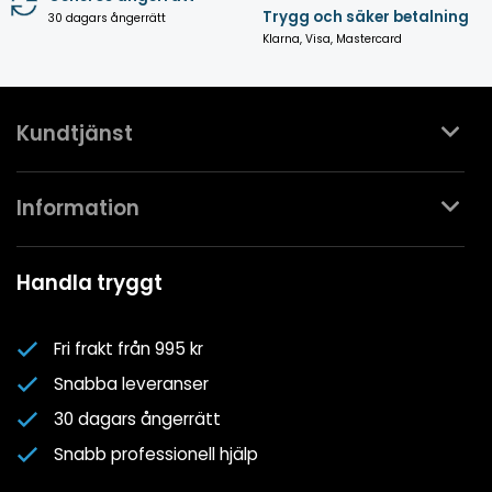
Trygg och säker betalning
30 dagars ångerrätt
Klarna, Visa, Mastercard
Kundtjänst
Kontakta oss
Information
Köpvillkor
Mina favoriter
Spa- & Poolguider
Handla tryggt
Logga in
Kundklubben
Nyhetsbrev
Fri frakt från 995 kr
Om oss
Snabba leveranser
Cookiepolicy
30 dagars ångerrätt
Cookie-inställningar
Snabb professionell hjälp
Integritetspolicy