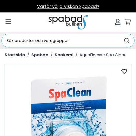
Varför välja Viskan Spabad?
Startsida
/
Spabad
/
Spakemi
/
AquaFinesse Spa Clean