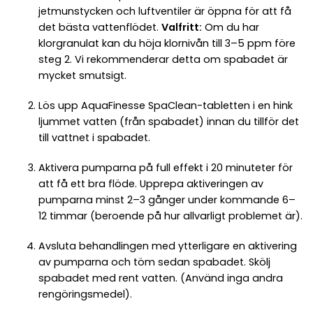
jetmunstycken och luftventiler är öppna för att få
det bästa vattenflödet.
Valfritt:
Om du har
klorgranulat kan du höja klornivån till 3–5 ppm före
steg 2. Vi rekommenderar detta om spabadet är
mycket smutsigt.
Lös upp AquaFinesse SpaClean-tabletten i en hink
ljummet vatten (från spabadet) innan du tillför det
till vattnet i spabadet.
Aktivera pumparna på full effekt i 20 minuteter för
att få ett bra flöde. Upprepa aktiveringen av
pumparna minst 2–3 gånger under kommande 6–
12 timmar (beroende på hur allvarligt problemet är).
Avsluta behandlingen med ytterligare en aktivering
av pumparna och töm sedan spabadet. Skölj
spabadet med rent vatten. (Använd inga andra
rengöringsmedel).