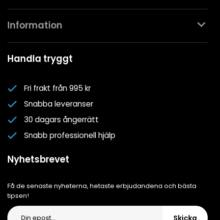
Kontakta oss
Information
Köpvillkor
Mina favoriter
Spa- & Poolguider
Handla tryggt
Logga in
Kundklubben
Nyhetsbrev
Fri frakt från 995 kr
Om oss
Snabba leveranser
Cookiepolicy
30 dagars ångerrätt
Cookie-inställningar
Snabb professionell hjälp
Integritetspolicy
Nyhetsbrevet
Få de senaste nyheterna, hetaste erbjudandena och bästa
tipsen!
Skicka