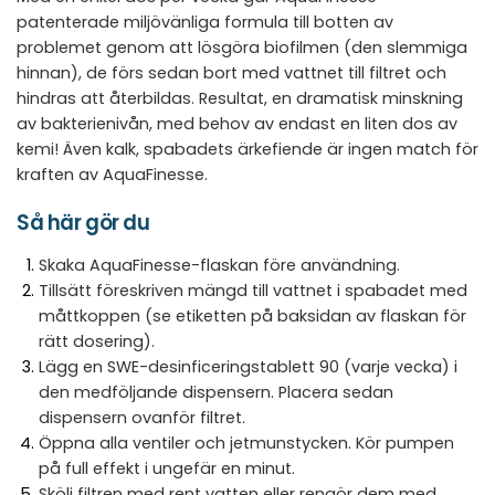
patenterade miljövänliga formula till botten av
problemet genom att lösgöra biofilmen (den slemmiga
hinnan), de förs sedan bort med vattnet till filtret och
hindras att återbildas. Resultat, en dramatisk minskning
av bakterienivån, med behov av endast en liten dos av
kemi! Även kalk, spabadets ärkefiende är ingen match för
kraften av AquaFinesse.
Så här gör du
Skaka AquaFinesse-flaskan före användning.
Tillsätt föreskriven mängd till vattnet i spabadet med
måttkoppen (se etiketten på baksidan av flaskan för
rätt dosering).
Lägg en SWE-desinficeringstablett 90 (varje vecka) i
den medföljande dispensern. Placera sedan
dispensern ovanför filtret.
Öppna alla ventiler och jetmunstycken. Kör pumpen
på full effekt i ungefär en minut.
Skölj filtren med rent vatten eller rengör dem med