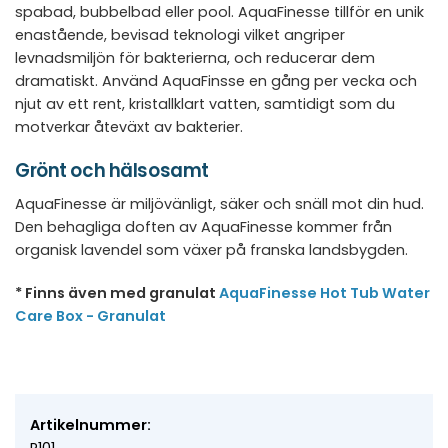
spabad, bubbelbad eller pool. AquaFinesse tillför en unik
enastående, bevisad teknologi vilket angriper
levnadsmiljön för bakterierna, och reducerar dem
dramatiskt. Använd AquaFinsse en gång per vecka och
njut av ett rent, kristallklart vatten, samtidigt som du
motverkar åteväxt av bakterier.
Grönt och hälsosamt
AquaFinesse är miljövänligt, säker och snäll mot din hud.
Den behagliga doften av AquaFinesse kommer från
organisk lavendel som växer på franska landsbygden.
* Finns även med granulat
AquaFinesse Hot Tub Water
Care Box - Granulat
Artikelnummer:
P101