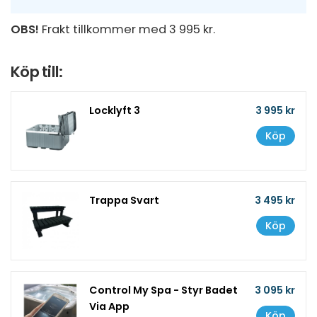
OBS!
Frakt tillkommer med 3 995 kr.
Köp till:
Locklyft 3
3 995 kr
Köp
Trappa Svart
3 495 kr
Köp
Control My Spa - Styr Badet
3 095 kr
Via App
Köp