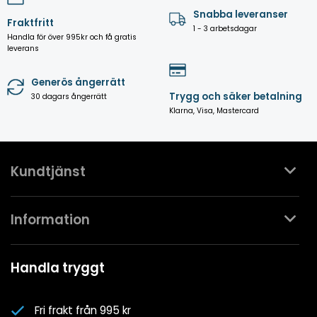
Snabba leveranser
Fraktfritt
1 - 3 arbetsdagar
Handla för över 995kr och få gratis
leverans
Generös ångerrätt
Trygg och säker betalning
30 dagars ångerrätt
Klarna, Visa, Mastercard
Kundtjänst
Kontakta oss
Information
Köpvillkor
Mina favoriter
Spa- & Poolguider
Handla tryggt
Logga in
Kundklubben
Nyhetsbrev
Fri frakt från 995 kr