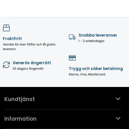
Snabba leveranser
Fraktfritt
1 - 3 arbetsdagar
Handla för över 995kr och få gratis
leverans
Generös ångerrätt
Trygg och säker betalning
30 dagars ångerrätt
Klarna, Visa, Mastercard
Kundtjänst
Kontakta oss
Information
Köpvillkor