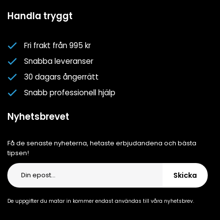
Mina favoriter
Spa- & Poolguider
Handla tryggt
Logga in
Kundklubben
Nyhetsbrev
Fri frakt från 995 kr
Om oss
Snabba leveranser
Cookiepolicy
30 dagars ångerrätt
Cookie-inställningar
Snabb professionell hjälp
Integritetspolicy
Nyhetsbrevet
Få de senaste nyheterna, hetaste erbjudandena och bästa
tipsen!
Skicka
De uppgifter du matar in kommer endast användas till våra nyhetsbrev.