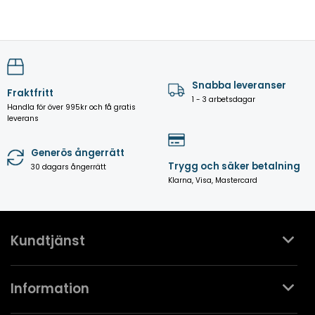
Snabba leveranser
Fraktfritt
1 - 3 arbetsdagar
Handla för över 995kr och få gratis
leverans
Generös ångerrätt
Trygg och säker betalning
30 dagars ångerrätt
Klarna, Visa, Mastercard
Kundtjänst
Kontakta oss
Information
Köpvillkor