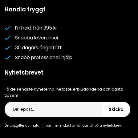
Mina favoriter
Spa- & Poolguider
Handla tryggt
Logga in
Kundklubben
Nyhetsbrev
Fri frakt från 995 kr
Om oss
Snabba leveranser
Cookiepolicy
30 dagars ångerrätt
Cookie-inställningar
Snabb professionell hjälp
Integritetspolicy
Nyhetsbrevet
Få de senaste nyheterna, hetaste erbjudandena och bästa
tipsen!
Skicka
De uppgifter du matar in kommer endast användas till våra nyhetsbrev.