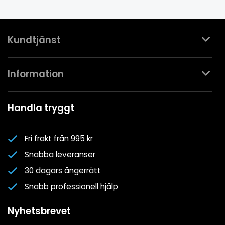
Kundtjänst
Kontakta oss
Information
Köpvillkor
Mina favoriter
Spa- & Poolguider
Handla tryggt
Logga in
Kundklubben
Nyhetsbrev
Fri frakt från 995 kr
Om oss
Snabba leveranser
Cookiepolicy
30 dagars ångerrätt
Cookie-inställningar
Snabb professionell hjälp
Integritetspolicy
Nyhetsbrevet