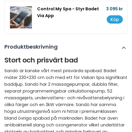
Control My Spa - Styr Badet
3 095 kr
Via App
Köp
Produktbeskrivning
Stort och prisvärt bad
Sandö är kanske vårt mest prisvärda spabad. Badet
mäter 230×230 cm och med ett för Viskan Spa signifikant
baddjup. Sandö har 2 massagepumpar, dubbla filter,
separat programmeringsbar cirkulationspump, 52
massagejets, undervattens- och nivåvattensbelysning i
olika färger och en 3kW värmare. Sandö har samma
höga utrustningsnivå som ni hittar i premiumklassen
bland övriga spabad på marknaden. Badet har även
antibakteriell slang och ozongenerator vilket underlättar
skötseln av badvattnet och minskar behovet av