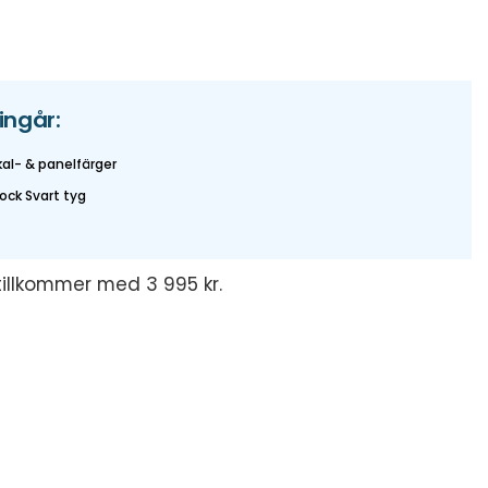
 ingår:
kal- & panelfärger
ck Svart tyg
tillkommer med 3 995 kr.