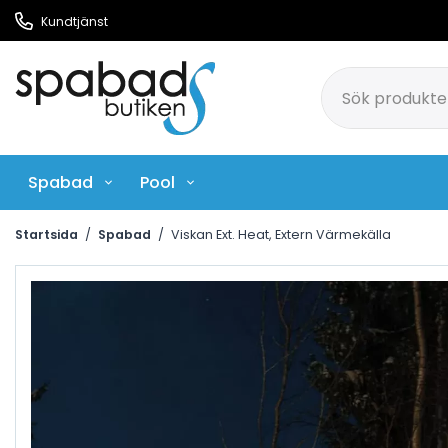
Kundtjänst
Spabad
Pool
Pool Rengöringsmedel
Ci
Startsida
/
Spabad
/
Viskan Ext. Heat, Extern Värmekälla