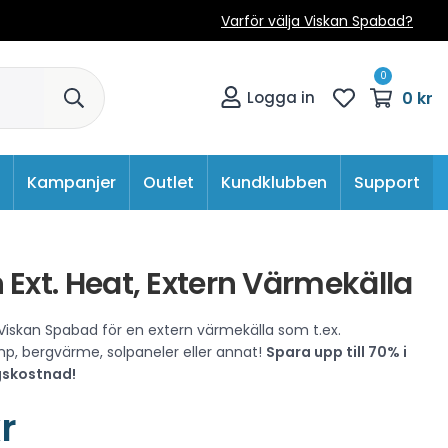
Varför välja Viskan Spabad?
0
0 kr
Logga in
Kampanjer
Outlet
Kundklubben
Support
 Ext. Heat, Extern Värmekälla
 Viskan Spabad för en extern värmekälla som t.ex.
, bergvärme, solpaneler eller annat!
Spara upp till 70% i
skostnad!
r