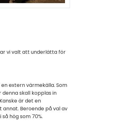
r vi valt att underlätta för
ör en extern värmekälla. Som
r denna skall kopplas in
 Kanske är det en
t annat. Beroende på val av
i så hög som 70%.