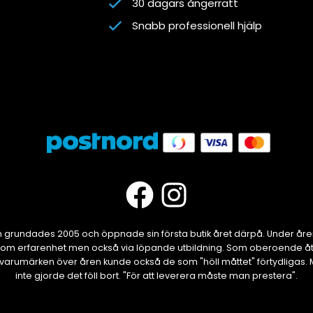
30 dagars ångerrätt
Snabb professionell hjälp
grundades 2005 och öppnade sin första butik året därpå. Under år
om erfarenhet men också via löpande utbildning. Som oberoende åte
ika varumärken över åren kunde också de som "höll måttet" förtydliga
inte gjorde det föll bort. "För att leverera måste man prestera".