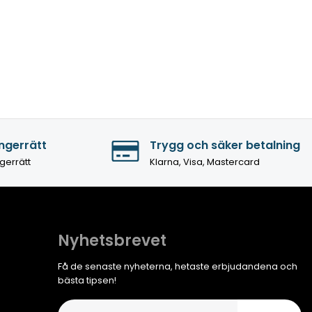
ngerrätt
Trygg och säker betalning
gerrätt
Klarna, Visa, Mastercard
Nyhetsbrevet
Få de senaste nyheterna, hetaste erbjudandena och
bästa tipsen!