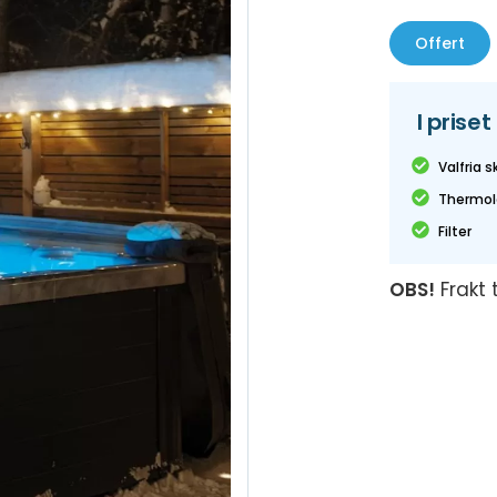
Offert
I priset
Valfria s
Thermolo
Filter
OBS!
Frakt 