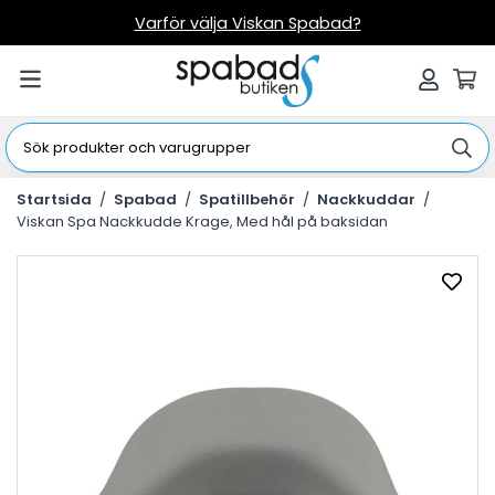
Varför välja Viskan Spabad?
Startsida
/
Spabad
/
Spatillbehör
/
Nackkuddar
/
Viskan Spa Nackkudde Krage, Med hål på baksidan