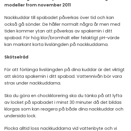
modeller from november 2011
Nackkuddar till spabadet påverkas över tid och kan
också gå sönder. De håller normalt några år men med
tiden kommer ytan att påverkas av spakemin i ditt
spabad. För hög klor/bromhalt eller felaktigt pH-värde
kan markant korta livslängden på nackkuddarna.
Skötselråd
För att förlänga livslängden på dina kuddar är det viktigt
att sköta spakemin i ditt spabad. Vattennivån bör vara
strax under nackkuddarna.
Ska du göra en chockklorering ska du tänka på att lyfta
av locket på spabadet i minst 30 minuter då det bildas
klorgas som kan reagera på både dina nackkuddar och
undersida lock.
Plocka alltid loss nackkuddarna vid vattenbyte och vi