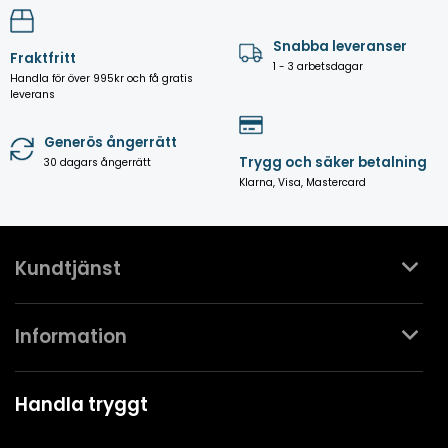
Snabba leveranser
Fraktfritt
1 - 3 arbetsdagar
Handla för över 995kr och få gratis
leverans
Generös ångerrätt
Trygg och säker betalning
30 dagars ångerrätt
Klarna, Visa, Mastercard
Kundtjänst
Kontakta oss
Information
Köpvillkor
Mina favoriter
Spa- & Poolguider
Handla tryggt
Logga in
Kundklubben