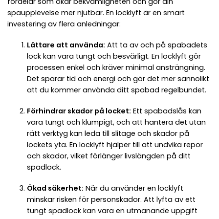
fördelar som ökar bekvämligheten och gör din
spaupplevelse mer njutbar. En locklyft är en smart
investering av flera anledningar:
Lättare att använda:
Att ta av och på spabadets
lock kan vara tungt och besvärligt. En locklyft gör
processen enkel och kräver minimal ansträngning.
Det sparar tid och energi och gör det mer sannolikt
att du kommer använda ditt spabad regelbundet.
Förhindrar skador på locket:
Ett spabadslås kan
vara tungt och klumpigt, och att hantera det utan
rätt verktyg kan leda till slitage och skador på
lockets yta. En locklyft hjälper till att undvika repor
och skador, vilket förlänger livslängden på ditt
spadlock.
Ökad säkerhet:
När du använder en locklyft
minskar risken för personskador. Att lyfta av ett
tungt spadlock kan vara en utmanande uppgift