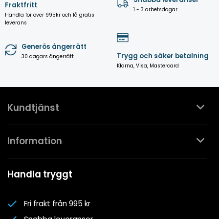
Fraktfritt
1 - 3 arbetsdagar
Handla för över 995kr och få gratis
leverans
Generös ångerrätt
Trygg och säker betalning
30 dagars ångerrätt
Klarna, Visa, Mastercard
Kundtjänst
Kontakta oss
Information
Köpvillkor
Mina favoriter
Spa- & Poolguider
Handla tryggt
Logga in
Kundklubben
Nyhetsbrev
Fri frakt från 995 kr
Om oss