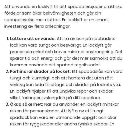
Att använda en locklyft till ditt spabad erbjuder praktiska
fördelar som ökar bekvämligheten och gör din
spaupplevelse mer njutbar. En locklyft är en smart
investering av flera anledningar:
Lättare att använda:
Att ta av och på spabadets
lock kan vara tungt och besvärligt. En locklyft gör
processen enkel och kräver minimal ansträngning. Det
sparar tid och energi och gör det mer sannolikt att du
kommer använda ditt spabad regelbundet.
Förhindrar skador på locket:
Ett spabadslås kan vara
tungt och klumpigt, och att hantera det utan rätt
verktyg kan leda till slitage och skador på lockets yta.
En locklyft hjälper till att undvika repor och skador,
vilket förlänger livslängden på ditt spadlock.
Ökad säkerhet:
När du använder en locklyft minskar
risken för personskador. Att lyfta av ett tungt
spadlock kan vara en utmanande uppgift och ökar
risken för ryggskador eller andra fysiska skador. En