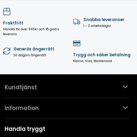
Snabba leveranser
Fraktfritt
1 - 3 arbetsdagar
Handla för över 995kr och få gratis
leverans
Generös ångerrätt
Trygg och säker betalning
30 dagars ångerrätt
Klarna, Visa, Mastercard
Kundtjänst
Kontakta oss
Information
Köpvillkor
Mina favoriter
Spa- & Poolguider
Handla tryggt
Logga in
Kundklubben