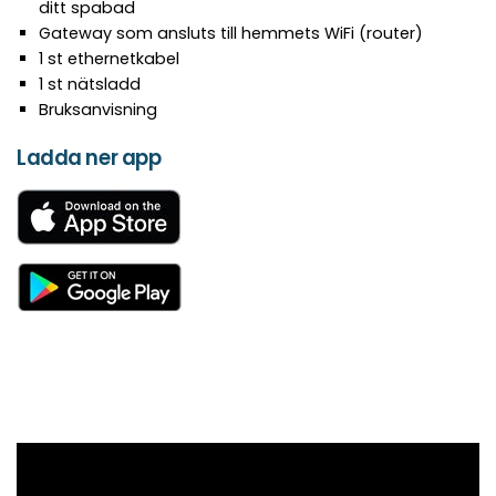
ditt spabad
Gateway som ansluts till hemmets WiFi (router)
1 st ethernetkabel
1 st nätsladd
Bruksanvisning
Ladda ner app