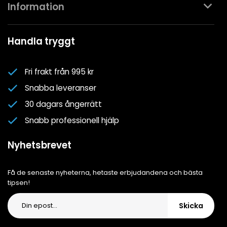
Kontakta oss
Information
Köpvillkor
Mina favoriter
Spa- & Poolguider
Handla tryggt
Logga in
Kundklubben
Nyhetsbrev
Fri frakt från 995 kr
Om oss
Snabba leveranser
Cookiepolicy
30 dagars ångerrätt
Cookie-inställningar
Snabb professionell hjälp
Integritetspolicy
Nyhetsbrevet
Få de senaste nyheterna, hetaste erbjudandena och bästa
tipsen!
Skicka