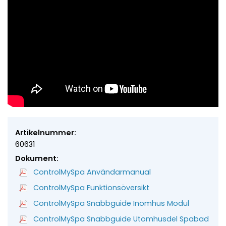
Artikelnummer:
60631
Dokument:
ControlMySpa Användarmanual
ControlMySpa Funktionsöversikt
ControlMySpa Snabbguide Inomhus Modul
ControlMySpa Snabbguide Utomhusdel Spabad