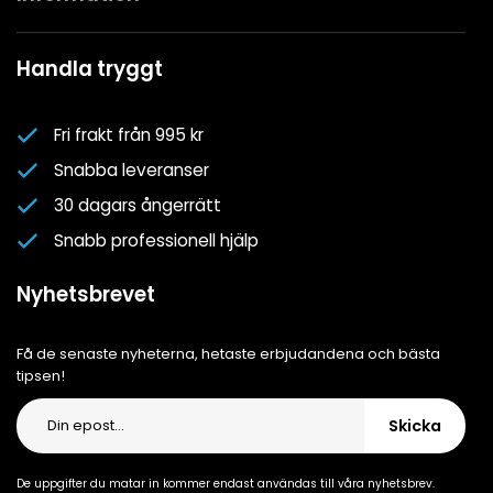
Köpvillkor
Mina favoriter
Spa- & Poolguider
Handla tryggt
Logga in
Kundklubben
Nyhetsbrev
Fri frakt från 995 kr
Om oss
Snabba leveranser
Cookiepolicy
30 dagars ångerrätt
Cookie-inställningar
Snabb professionell hjälp
Integritetspolicy
Nyhetsbrevet
Få de senaste nyheterna, hetaste erbjudandena och bästa
tipsen!
Skicka
De uppgifter du matar in kommer endast användas till våra nyhetsbrev.