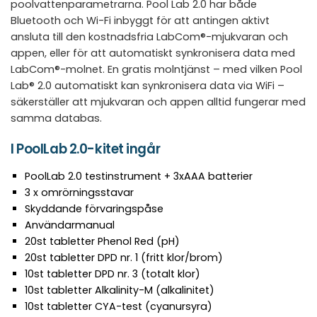
poolvattenparametrarna. Pool Lab 2.0 har både
Bluetooth och Wi-Fi inbyggt för att antingen aktivt
ansluta till den kostnadsfria LabCom®-mjukvaran och
appen, eller för att automatiskt synkronisera data med
LabCom®-molnet. En gratis molntjänst – med vilken Pool
Lab® 2.0 automatiskt kan synkronisera data via WiFi –
säkerställer att mjukvaran och appen alltid fungerar med
samma databas.
I PoolLab 2.0-kitet ingår
PoolLab 2.0 testinstrument + 3xAAA batterier
3 x omrörningsstavar
Skyddande förvaringspåse
Användarmanual
20st tabletter Phenol Red (pH)
20st tabletter DPD nr. 1 (fritt klor/brom)
10st tabletter DPD nr. 3 (totalt klor)
10st tabletter Alkalinity-M (alkalinitet)
10st tabletter CYA-test (cyanursyra)