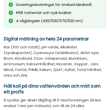
Doseringsanvisningar för önskad idealnivå
IP68 Vattentät och tysk kvalitet
4 våglängder (430/530/570/620 nm)
Digital mätning av hela 24 parametrar
Klor (fritt och totalt), pH-värde, Alkalinitet
(syrakapacitet), Cyanursyra (stabilisator), Aktivt syre,
Brom, Klordioxid, Ozon, Väteperoxid, Aluminium,
Ammonium, Kalciumhårdhet, Kloramin , Koppar , Järn,
Nitrat, Fosfat, PHMB, Kalium, QUAT, Sulfat, Total hårdhet,
Urea och Zink.
Håll koll på dina vattenvärden och mät som
ett proffs
9 nycklar ger direkt tillgång till 0-testförvaringen (krävs
endast 1 test per mätsats) och till de 24 olika