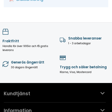
Snabba leveranser
Fraktfritt
1 - 3 arbetsdagar
Handla för över 995kr och få gratis
leverans
Generös ångerrätt
Trygg och säker betalning
30 dagars ångerrätt
Klarna, Visa, Mastercard
Kundtjänst
Kontakta oss
Information