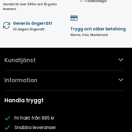
1 - 3 arbetsdagar
Handla för över 995kr och få gratis
leverans
Generös ångerrätt
Trygg och säker betalning
30 dagars ångerrätt
Klarna, Visa, Mastercard
Kundtjänst
Kontakta oss
Information
Köpvillkor
Mina favoriter
Spa- & Poolguider
Handla tryggt
Logga in
Kundklubben
Nyhetsbrev
Fri frakt från 995 kr
Om oss
Snabba leveranser