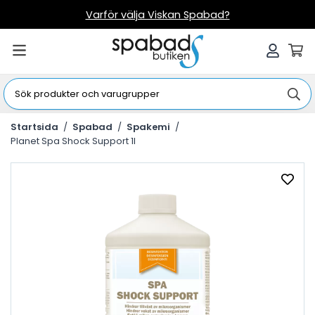
Varför välja Viskan Spabad?
Startsida
/
Spabad
/
Spakemi
/
Planet Spa Shock Support 1l