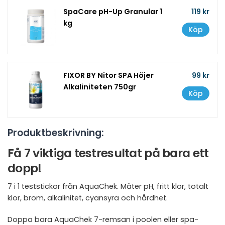
SpaCare pH-Up Granular 1
119 kr
kg
Köp
FIXOR BY Nitor SPA Höjer
99 kr
Alkaliniteten 750gr
Köp
Produktbeskrivning:
Få 7 viktiga testresultat på bara ett
dopp!
7 i 1 teststickor från AquaChek. Mäter pH, fritt klor, totalt
klor, brom, alkalinitet, cyansyra och hårdhet.
Doppa bara AquaChek 7-remsan i poolen eller spa-