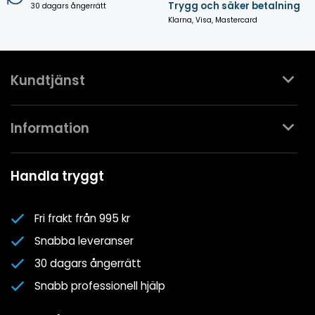
Trygg och säker betalning
30 dagars ångerrätt
Klarna, Visa, Mastercard
Kundtjänst
Kontakta oss
Information
Köpvillkor
Mina favoriter
Spa- & Poolguider
Handla tryggt
Logga in
Kundklubben
Nyhetsbrev
Fri frakt från 995 kr
Om oss
Snabba leveranser
Cookiepolicy
30 dagars ångerrätt
Cookie-inställningar
Snabb professionell hjälp
Integritetspolicy