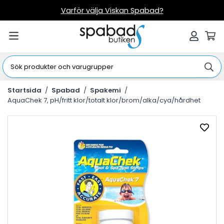
Varför välja Viskan Spabad?
Startsida
/
Spabad
/
Spakemi
/
AquaChek 7, pH/fritt klor/totalt klor/brom/alka/cya/hårdhet