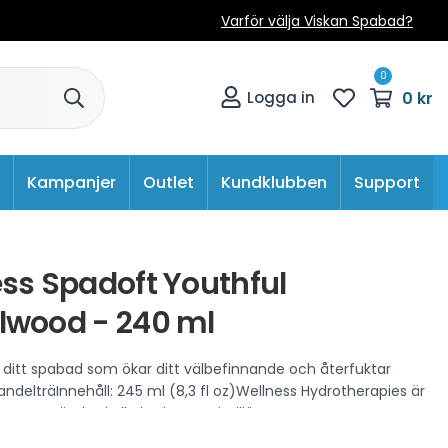
Varför välja Viskan Spabad?
0
0 kr
Logga in
Kampanjer
Outlet
Kundklubben
Support
ss Spadoft Youthful
lwood - 240 ml
ör ditt spabad som ökar ditt välbefinnande och återfuktar
andelträInnehåll: 245 ml (8,3 fl oz)Wellness Hydrotherapies är
r att användas i alla hydroterapimiljöer samt spa,
och bubbelbad.Säker för alla ytor och skadar inte VVS eller