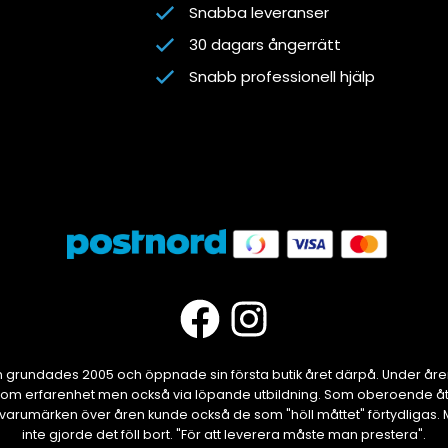
Snabba leveranser
30 dagars ångerrätt
Snabb professionell hjälp
grundades 2005 och öppnade sin första butik året därpå. Under år
om erfarenhet men också via löpande utbildning. Som oberoende åte
ika varumärken över åren kunde också de som "höll måttet" förtydliga
inte gjorde det föll bort. "För att leverera måste man prestera".