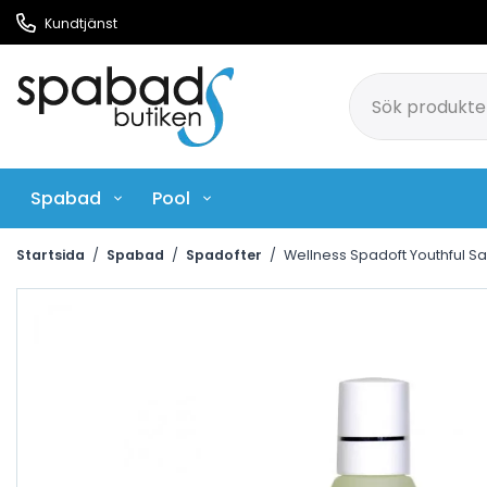
Kundtjänst
Spabad
Pool
Pool Rengöringsmedel
Ci
Startsida
/
Spabad
/
Spadofter
/
Wellness Spadoft Youthful S