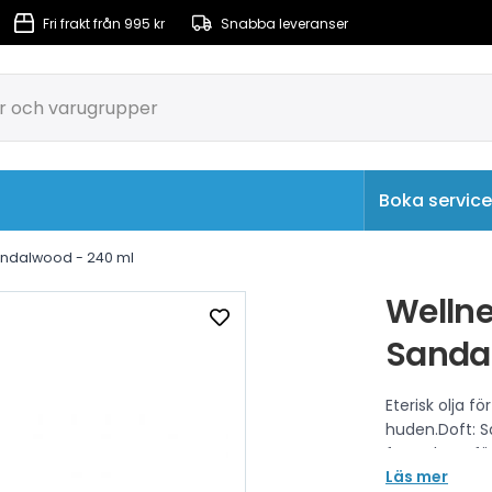
Fri frakt från 995 kr
Snabba leveranser
Boka service
rkulation & Filtrering
Massagepumpar & Luftpumpar
andalwood - 240 ml
Wellne
Sanda
Eterisk olja f
huden.Doft: S
formulerat fö
Läs mer
bubbelpooler 