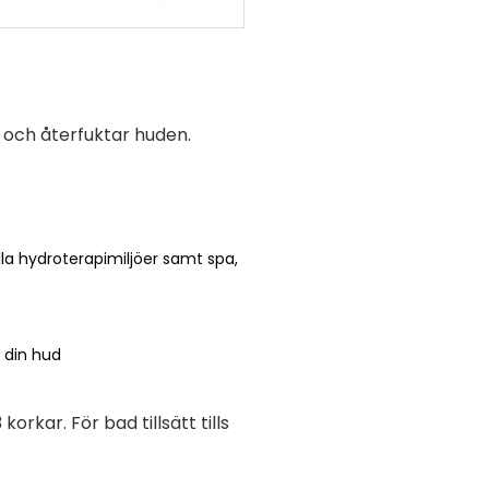
e och återfuktar huden.
lla hydroterapimiljöer samt spa,
 din hud
rkar. För bad tillsätt tills