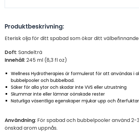
Produktbeskrivning:
Eterisk olja för ditt spabad som ökar ditt välbefinnand
Doft
: Sandelträ
Innehåll
: 245 ml (8,3 fl oz)
Wellness Hydrotherapies är formulerat för att användas i a
bubbelpooler och bubbelbad.
Säker för alla ytor och skadar inte VVS eller utrustning
Skummar inte eller lämnar oönskade rester
Naturliga väsentliga egenskaper mjukar upp och återfuktar
Användning
: För spabad och bubbelpooler använd 2-3 ko
önskad arom uppnås.