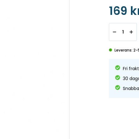
utrustningSku
169 k
egenskaper m
bubbelpooler 
Leverans: 2-
Fri frak
30 daga
Snabba 