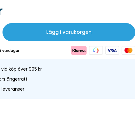
mmar inte eller lämnar oönskade resterNaturliga väsentliga
r
jukar upp och återfuktar din hudAnvändning: För spabad och
använd 2-3 korkar. För bad tillsätt tills önskad arom uppnås.
Lägg i varukorgen
5 vardagar
t vid köp över 995 kr
rs ångerrätt
leveranser