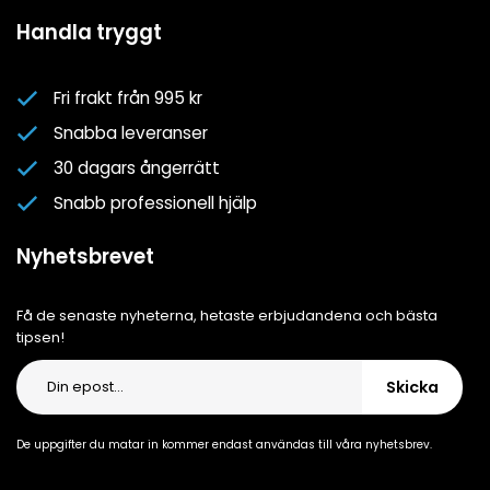
Mina favoriter
Spa- & Poolguider
Handla tryggt
Logga in
Kundklubben
Nyhetsbrev
Fri frakt från 995 kr
Om oss
Snabba leveranser
Cookiepolicy
30 dagars ångerrätt
Cookie-inställningar
Snabb professionell hjälp
Integritetspolicy
Nyhetsbrevet
Få de senaste nyheterna, hetaste erbjudandena och bästa
tipsen!
Skicka
De uppgifter du matar in kommer endast användas till våra nyhetsbrev.