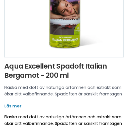
Aqua Excellent Spadoft Italian
Bergamot - 200 ml
Flaska med doft av naturliga örtämnen och extrakt som
ökar ditt välbefinnande. Spadoften är särskilt framtagen
för användning i spabad och säker för alla ytor och
Läs mer
skadar inte VVS eller utrustning. Lämplig för aromaterapi
och tillsätts direkt i spabadet för att få en aromatisk
Flaska med doft av naturliga örtämnen och extrakt som
doft.Dosering: 1 kapsyl per badtillfälleDoft: Italian
ökar ditt välbefinnande. Spadoften är särskilt framtagen
BergamotInnehåll: 200 ml