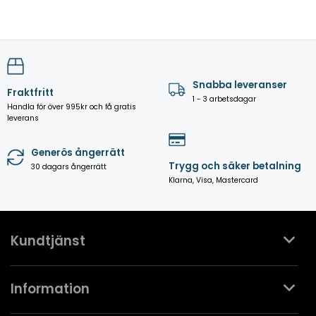
Snabba leveranser
Fraktfritt
1 - 3 arbetsdagar
Handla för över 995kr och få gratis
leverans
Generös ångerrätt
Trygg och säker betalning
30 dagars ångerrätt
Klarna, Visa, Mastercard
Kundtjänst
Kontakta oss
Information
Köpvillkor