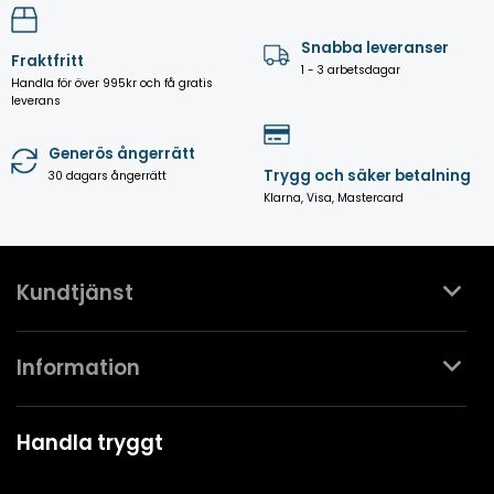
Snabba leveranser
Fraktfritt
1 - 3 arbetsdagar
Handla för över 995kr och få gratis
leverans
Generös ångerrätt
Trygg och säker betalning
30 dagars ångerrätt
Klarna, Visa, Mastercard
Kundtjänst
Kontakta oss
Information
Köpvillkor
Mina favoriter
Spa- & Poolguider
Handla tryggt
Logga in
Kundklubben