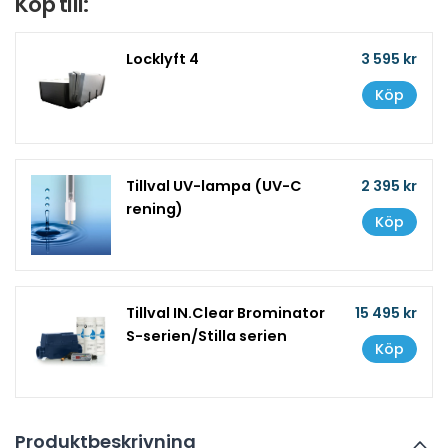
Köp till:
Locklyft 4
3 595 kr
Köp
Tillval UV-lampa (UV-C
2 395 kr
rening)
Köp
Tillval IN.Clear Brominator
15 495 kr
S-serien/Stilla serien
Köp
Produktbeskrivning