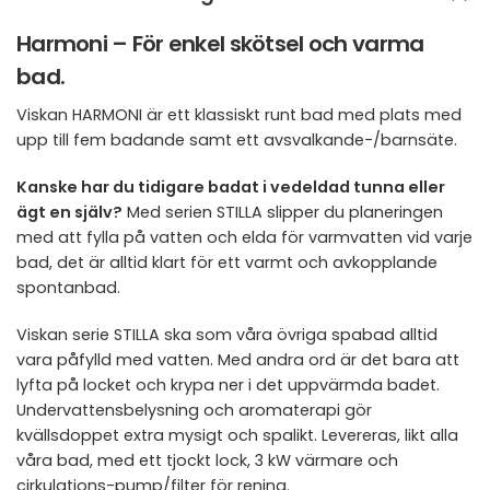
Harmoni – För enkel skötsel och varma
bad.
Viskan HARMONI är ett klassiskt runt bad med plats med
upp till fem badande samt ett avsvalkande-/barnsäte.
Kanske har du tidigare badat i vedeldad tunna eller
ägt en själv?
Med serien STILLA slipper du planeringen
med att fylla på vatten och elda för varmvatten vid varje
bad, det är alltid klart för ett varmt och avkopplande
spontanbad.
Viskan serie STILLA ska som våra övriga spabad alltid
vara påfylld med vatten. Med andra ord är det bara att
lyfta på locket och krypa ner i det uppvärmda badet.
Undervattensbelysning och aromaterapi gör
kvällsdoppet extra mysigt och spalikt. Levereras, likt alla
våra bad, med ett tjockt lock, 3 kW värmare och
cirkulations-pump/filter för rening.