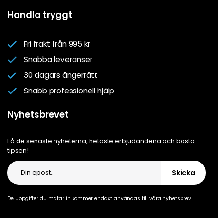
Mina favoriter
Spa- & Poolguider
Handla tryggt
Logga in
Kundklubben
Nyhetsbrev
Fri frakt från 995 kr
Om oss
Snabba leveranser
Cookiepolicy
30 dagars ångerrätt
Cookie-inställningar
Snabb professionell hjälp
Integritetspolicy
Nyhetsbrevet
Få de senaste nyheterna, hetaste erbjudandena och bästa
tipsen!
Skicka
De uppgifter du matar in kommer endast användas till våra nyhetsbrev.