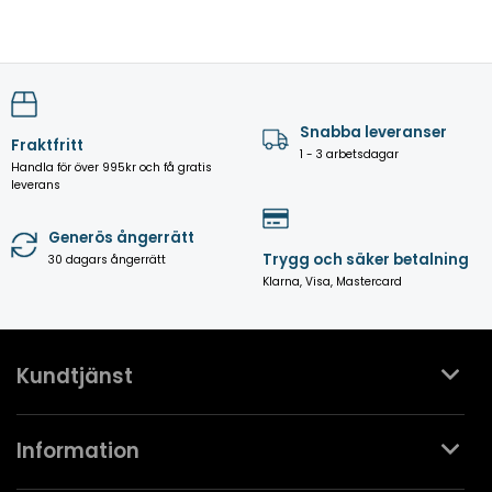
Snabba leveranser
Fraktfritt
1 - 3 arbetsdagar
Handla för över 995kr och få gratis
leverans
Generös ångerrätt
Trygg och säker betalning
30 dagars ångerrätt
Klarna, Visa, Mastercard
Kundtjänst
Kontakta oss
Information
Köpvillkor