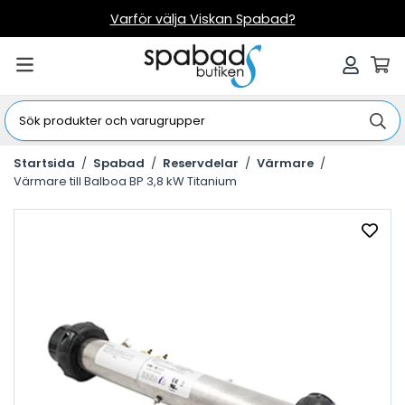
Varför välja Viskan Spabad?
Startsida
/
Spabad
/
Reservdelar
/
Värmare
/
Värmare till Balboa BP 3,8 kW Titanium