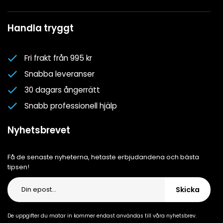
Köpvillkor
Mina favoriter
Spa- & Poolguider
Handla tryggt
Logga in
Kundklubben
Nyhetsbrev
Fri frakt från 995 kr
Om oss
Snabba leveranser
Cookiepolicy
30 dagars ångerrätt
Cookie-inställningar
Snabb professionell hjälp
Integritetspolicy
Nyhetsbrevet
Få de senaste nyheterna, hetaste erbjudandena och bästa
tipsen!
Skicka
De uppgifter du matar in kommer endast användas till våra nyhetsbrev.