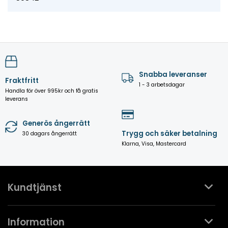
Snabba leveranser
Fraktfritt
1 - 3 arbetsdagar
Handla för över 995kr och få gratis
leverans
Generös ångerrätt
Trygg och säker betalning
30 dagars ångerrätt
Klarna, Visa, Mastercard
Kundtjänst
Kontakta oss
Information