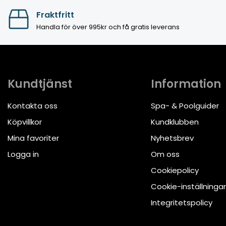
Fraktfritt
Handla för över 995kr och få gratis leverans
Kundtjänst
Information
Kontakta oss
Spa- & Poolguider
Köpvillkor
Kundklubben
Mina favoriter
Nyhetsbrev
Logga in
Om oss
Cookiepolicy
Cookie-inställningar
Integritetspolicy