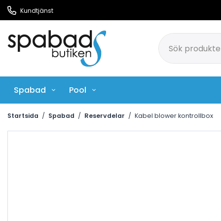
Kundtjänst
Spabad
Pool
Pool Rengöringsmedel
Ci
Startsida
/
Spabad
/
Reservdelar
/
Kabel blower kontrollbox