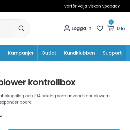
Varför välja Viskan Spabad?
0
0 kr
Logga in
Kampanjer
Outlet
Kundklubben
Support
blower kontrollbox
abbkoppling och 10A säkring som används när blowern
 expander board.
r