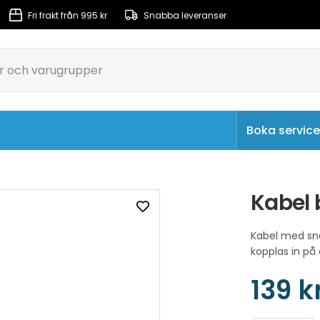
Fri frakt från 995 kr
Snabba leveranser
Boka service
rkulation & Filtrering
Massagepumpar & Luftpumpar
Kabel 
Kabel med sn
kopplas in på
139 k