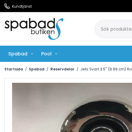
Kundtjänst
Spabad
Pool
Pool Rengöringsmedel
Ci
Startsida
/
Spabad
/
Reservdelar
/
Jets Svart 3.5" (8.89 cm) 