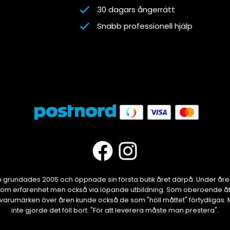
30 dagars ångerrätt
Snabb professionell hjälp
grundades 2005 och öppnade sin första butik året därpå. Under år
om erfarenhet men också via löpande utbildning. Som oberoende åte
ika varumärken över åren kunde också de som "höll måttet" förtydliga
inte gjorde det föll bort. "För att leverera måste man prestera".