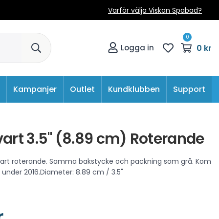
Varför välja Viskan Spabad?
0
0 kr
Logga in
Kampanjer
Outlet
Kundklubben
Support
vart 3.5" (8.89 cm) Roterande
Svart roterande. Samma bakstycke och packning som grå. Kom
n under 2016.Diameter: 8.89 cm / 3.5"
r