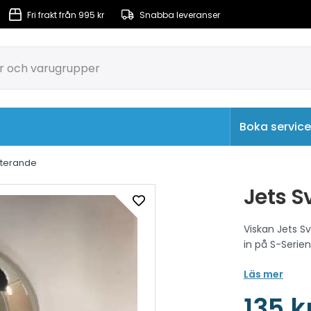
Fri frakt från 995 kr
Snabba leveranser
Boka service
rkulation & Filtrering
Massagepumpar & Luftpumpar
Roterande
Jets S
Viskan Jets 
in på S-Serie
Läs mer
135 k