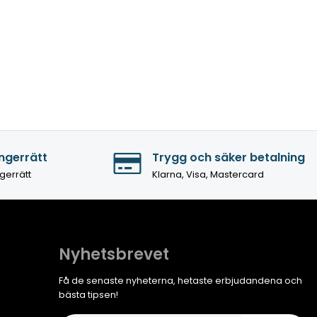
ngerrätt
Trygg och säker betalning
gerrätt
Klarna, Visa, Mastercard
Nyhetsbrevet
Få de senaste nyheterna, hetaste erbjudandena och
bästa tipsen!