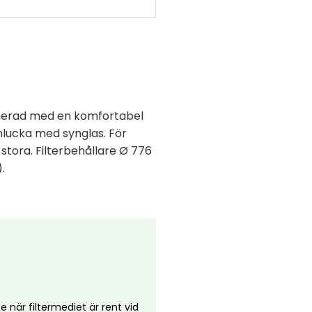
inerad med en komfortabel
nlucka med synglas. För
 stora. Filterbehållare Ø 776
.
 när filtermediet är rent vid