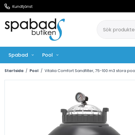
Kundtjänst
Spabad
Pool
Pool Rengöringsmedel
Ci
Startsida
/
Pool
/
Vitalia Comfort Sandfilter, 75-100 m3 stora poo