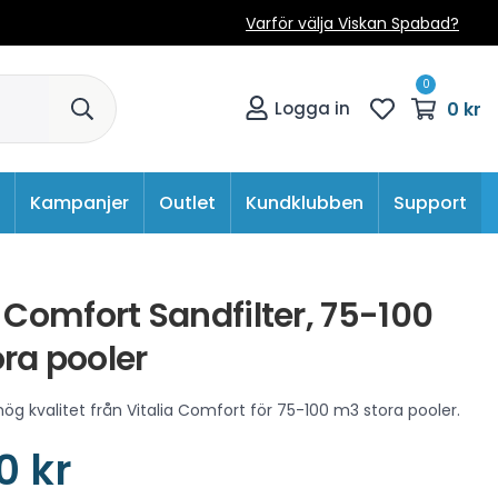
Varför välja Viskan Spabad?
0
0 kr
Logga in
Kampanjer
Outlet
Kundklubben
Support
a Comfort Sandfilter, 75-100
ra pooler
hög kvalitet från Vitalia Comfort för 75-100 m3 stora pooler.
0 kr