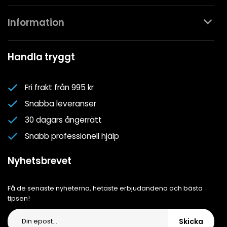
Kontakta oss
Information
Köpvillkor
Mina favoriter
Spa- & Poolguider
Handla tryggt
Logga in
Kundklubben
Nyhetsbrev
Fri frakt från 995 kr
Om oss
Snabba leveranser
Cookiepolicy
30 dagars ångerrätt
Cookie-inställningar
Snabb professionell hjälp
Integritetspolicy
Nyhetsbrevet
Få de senaste nyheterna, hetaste erbjudandena och bästa
tipsen!
Skicka