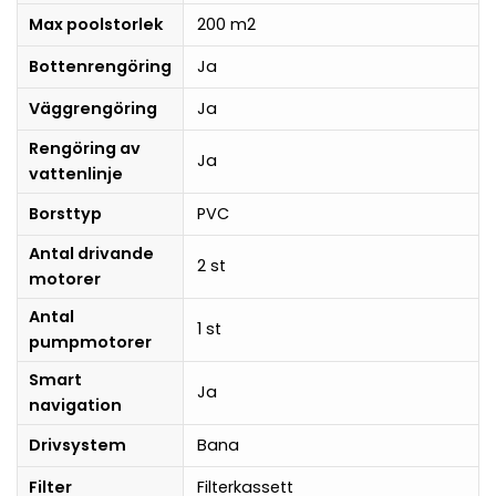
Max poolstorlek
200 m2
Bottenrengöring
Ja
Väggrengöring
Ja
Rengöring av
Ja
vattenlinje
Borsttyp
PVC
Antal drivande
2 st
motorer
Antal
1 st
pumpmotorer
Smart
Ja
navigation
Drivsystem
Bana
Filter
Filterkassett