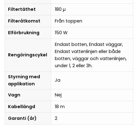
Filtertäthet
180 µ
Filteråtkomst
Från toppen
Elförbrukning
150 W
Endast botten, Endast väggar,
Endast vattenlinjen eller både
Rengöringscykel
botten, väggar och vattenlinjen,
under 1, 2 eller 3h.
Styrning med
Ja
applikation
Vagn
Nej
Kabellängd
18 m
Garanti (år)
2