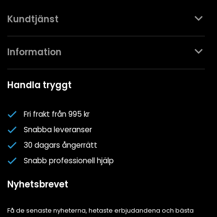
Kundtjänst
Kontakta oss
Information
Köpvillkor
Mina favoriter
Spa- & Poolguider
Handla tryggt
Logga in
Kundklubben
Nyhetsbrev
Fri frakt från 995 kr
Om oss
Snabba leveranser
Cookiepolicy
30 dagars ångerrätt
Cookie-inställningar
Snabb professionell hjälp
Integritetspolicy
Nyhetsbrevet
Få de senaste nyheterna, hetaste erbjudandena och bästa